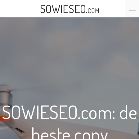
SOWIESEO
Ga
.
COM
direct
naar
de
hoofdinhoud
SOWIESEO.com: de
beste copy